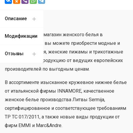
Назад
Описание
«Для Евы» — это магазин женского белья в
Модификации
Красноярске, где вы можете приобрести модные и
стильные изделия, женские пижамы и трикотажные
Отзывы
платья, а также продукцию от ведущих европейских
производителей по выгодным ценам.
В ассортименте изысканное кружевное нижнее белье
от итальянской фирмы INNAMORE, качественное
женское белье производства Литвы Sermija,
сертифицированное и соответствующее требованиям
ТР ТС 017/2011, а также новые виды продукции от
фирм EMMI и Marc&Andre.